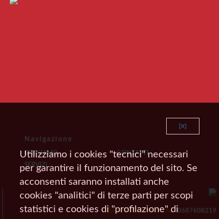
[X]
Navigazione
Utilizziamo i cookies "tecnici" necessari
CHI SIAMO
CONTATTI
SERVIZI
per garantire il funzionamento del sito. Se
acconsenti saranno installati anche
cookies "analitici" di terze parti per scopi
statistici e cookies di "profilazione" di
3202719442
0687608219